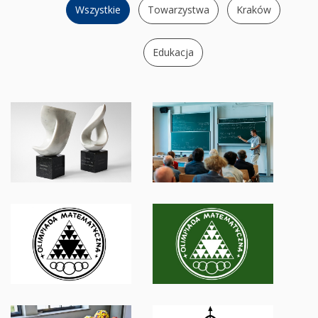
Wszystkie
Towarzystwa
Kraków
Edukacja
POLSKIE
INSTYTUTY
TOWARZYSTWO
MATEMATYCZNE
MATEMATYCZNE
W KRAKOWIE
OLIMPIADA
OLIMPIADA
MATEMATYCZNA
MATEMATYCZNA
W KRAKOWIE
W POLSCE
KÓŁKA
POLSKIE