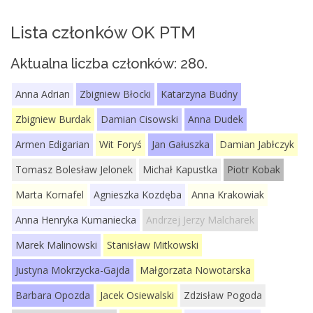
Lista członków OK PTM
Aktualna liczba członków:
280
.
Anna Adrian
Zbigniew Błocki
Katarzyna Budny
Zbigniew Burdak
Damian Cisowski
Anna Dudek
Armen Edigarian
Wit Foryś
Jan Gałuszka
Damian Jabłczyk
Tomasz Bolesław Jelonek
Michał Kapustka
Piotr Kobak
Marta Kornafel
Maria Kosiorowska
Agnieszka Kozdęba
Anna Krakowiak
Anna Henryka Kumaniecka
Andrzej Jerzy Malcharek
Marek Malinowski
Stanisław Mitkowski
Justyna Mokrzycka-Gajda
Małgorzata Nowotarska
Barbara Opozda