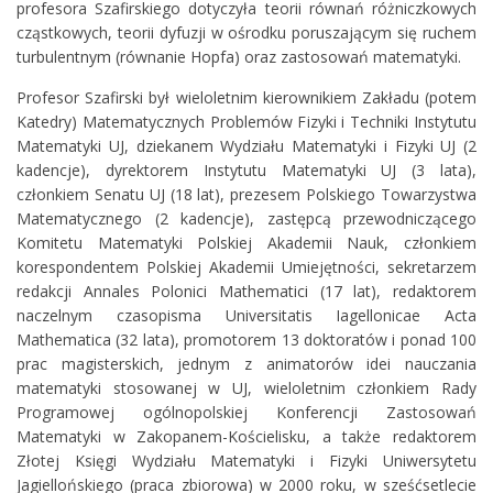
profesora Szafirskiego dotyczyła teorii równań różniczkowych
cząstkowych, teorii dyfuzji w ośrodku poruszającym się ruchem
turbulentnym (równanie Hopfa) oraz zastosowań matematyki.
Profesor Szafirski był wieloletnim kierownikiem Zakładu (potem
Katedry) Matematycznych Problemów Fizyki i Techniki Instytutu
Matematyki UJ, dziekanem Wydziału Matematyki i Fizyki UJ (2
kadencje), dyrektorem Instytutu Matematyki UJ (3 lata),
członkiem Senatu UJ (18 lat), prezesem Polskiego Towarzystwa
Matematycznego (2 kadencje), zastępcą przewodniczącego
Komitetu Matematyki Polskiej Akademii Nauk, członkiem
korespondentem Polskiej Akademii Umiejętności, sekretarzem
redakcji Annales Polonici Mathematici (17 lat), redaktorem
naczelnym czasopisma Universitatis Iagellonicae Acta
Mathematica (32 lata), promotorem 13 doktoratów i ponad 100
prac magisterskich, jednym z animatorów idei nauczania
matematyki stosowanej w UJ, wieloletnim członkiem Rady
Programowej ogólnopolskiej Konferencji Zastosowań
Matematyki w Zakopanem-Kościelisku, a także redaktorem
Złotej Księgi Wydziału Matematyki i Fizyki Uniwersytetu
Jagiellońskiego (praca zbiorowa) w 2000 roku, w sześćsetlecie