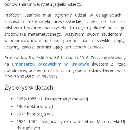
odnowienia Uniwersytetu Jagiellońskiego.
Profesor Szafirski miał ogromny udział w osiągnięciach i
sukcesach matematyki uniwersyteckiej, przez co stał się
mistrzem i wzorem nauczyciela dla całych pokoleń polskiego
środowiska matematycznego. Wszystkim swoim studentom i
współpracownikom dał się poznać jako niezwykle ciepły,
uczynny, zawsze promieniujący uśmiechem człowiek.
Profesorław Szafirski zmarł 6 listopada 2016. Został pochowany
na
Cmentarzu Rakowickim w Krakowie
(kwatera Z, rząd
południowy, bokiem do ścieżki, za grobem rodziny Dereń, wsp.
GPS: 50.074557, 19.954302).
Życiorys w datach
1952-1956 studia matematyczne w UJ
1963 doktorat w UJ
1971 habilitacja w UJ
1981–1984 zastępca dyrektora Instytutu Matematyki UJ
ds. ogólnych