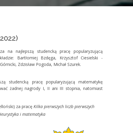
(2022)
za na najlepszą studencką pracę popularyzującą
zie: Bartłomiej Bzdęga, Krzysztof Ciesielski -
órnicki, Zdzisław Pogoda, Michał Szurek.
szą studencką pracę popularyzującą matematykę
ć żadnej nagrody I, II ani III stopnia, natomiast
elloński) za pracę
Kilka pierwszych liczb pierwszych
Heurystyka i matematyka