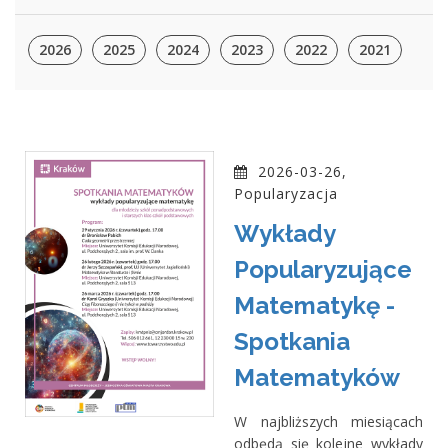
2026
2025
2024
2023
2022
2021
2026-03-26,
Popularyzacja
Wykłady
Popularyzujące
Matematykę -
Spotkania
Matematyków
W najbliższych miesiącach
odbędą się kolejne wykłady