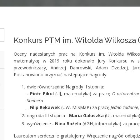
Konkurs PTM im. Witolda Wilkosza 
Oceny nadesłanych prac na Konkurs im. Witolda Wilkos
matematykę w 2019 roku dokonało Jury Konkursu w skład
przewodniczący, Andrzej Dąbrowski, Adam Dzedzej, Jaro
Postanowiono przyznać następujące nagrody:
i
dwie równorzędne Nagrody II stopnia:
-
Piotr Pikul
(UJ, matematyka) za pracę
O ortocentrac
Steinera
-
Filip Rękawek
(UW, MISMaP) za pracę
Jedno zadanie,
nagroda III stopnia -
Maria Gałuszka
(UJ, matematyka)
wyróżnienie -
Nina Bażela
(AGH, informatyka) za prac
Laureatom serdecznie gratulujemy! Wręczenie nagród odbędzi