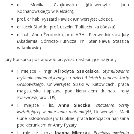
dr Monika Czajkowska ((Uniwersytet Jana
Kochanowskiego w Kielcach),
prof. dr hab. Ryszard Pawlak (Uniwersytet Łódzki),
dr Jacek Stańdo, prof. uczelni (Politechnika Łódzka),
dr hab. Anna Żeromska, prof. AGH - Przewodnicząca Jury
(Akademia Górniczo-Hutnicza im. Stanisława Staszica
w Krakowie).
Jury Konkursu postanowiło przyznać następujące nagrody:
I miejsce - mgr
Afrodyta Szukalska
,
Stymulowanie
myślenia matematycznego u dzieci 5-letnich poprzez karty
Grabowskiego
, Uniwersytet Śląski w Katowicach, praca
magisterska napisana pod kierunkiem dr hab. Ireny
Polewczyk, prof. UŚ,
II miejsce - lic.
Anna Sieczka
,
Znaczenie oceny
kształtującej w nauczaniu matematyki
, Uniwersytet Marii
Curie-Skłodowskiej w Lublinie, praca licencjacka napisana
pod kierunkiem dr Anny Pyzary,
III miejsce - mgr
Joanna Mleczak
,
Przejawy myślenia