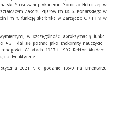
matyki Stosowanej Akademii Górniczo-Hutniczej w
ształcącym Zakonu Pijarów im. ks. S. Konarskiego w
ełnił m.in. funkcję skarbnika w Zarządzie OK PTM w
ymiernymi, w szczególności aproksymacją funkcji
i AGH dał się poznać jako znakomity nauczyciel i
rii mnogości. W latach 1987 i 1992 Rektor Akademii
ięcia dydaktyczne.
stycznia 2021 r. o godzinie 13:40 na Cmentarzu