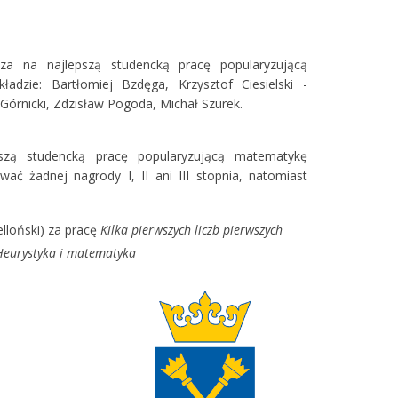
za na najlepszą studencką pracę popularyzującą
zie: Bartłomiej Bzdęga, Krzysztof Ciesielski -
órnicki, Zdzisław Pogoda, Michał Szurek.
szą studencką pracę popularyzującą matematykę
ć żadnej nagrody I, II ani III stopnia, natomiast
elloński) za pracę
Kilka pierwszych liczb pierwszych
Heurystyka i matematyka