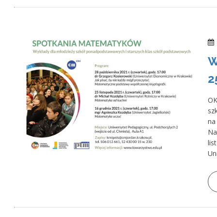
W
2
OK
sz
na
Na
li
Un