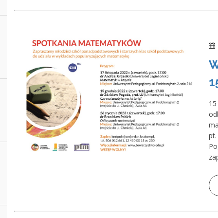
W
1
15
od
ma
pt
Po
za