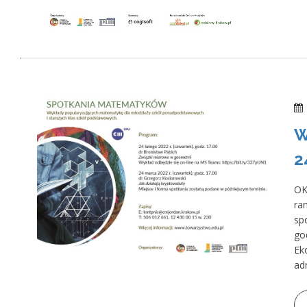
W
2
OK
ra
sp
go
Ek
ad