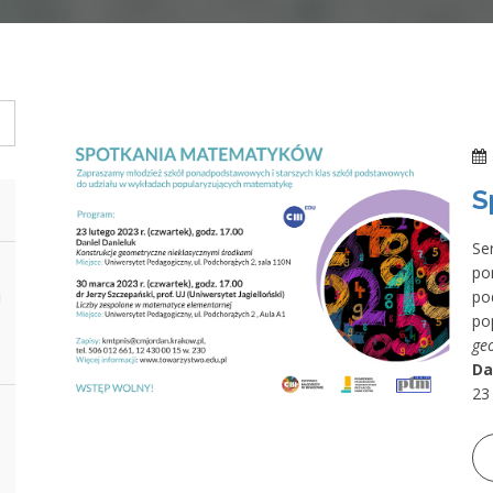
S
S
po
i
p
po
ge
Da
23 