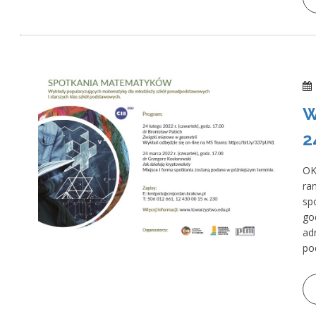
W
2
OK
ra
sp
go
ad
po