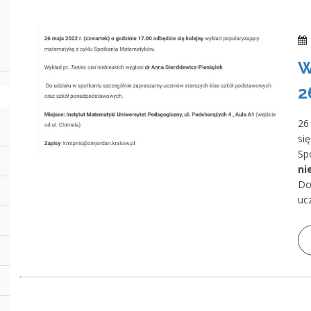
W
2
26
si
Sp
ni
Do
ucz