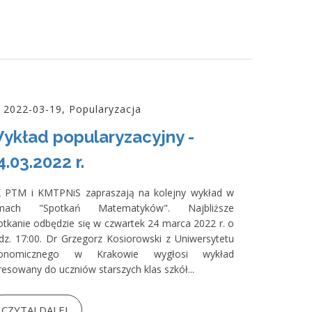
2022-03-19, Popularyzacja
ykład popularyzacyjny -
4.03.2022 r.
 PTM i KMTPNiS zapraszają na kolejny wykład w
mach "Spotkań Matematyków". Najbliższe
otkanie odbędzie się w czwartek 24 marca 2022 r. o
dz. 17:00. Dr Grzegorz Kosiorowski z Uniwersytetu
onomicznego w Krakowie wygłosi wykład
resowany do uczniów starszych klas szkół...
CZYTAJ DALEJ