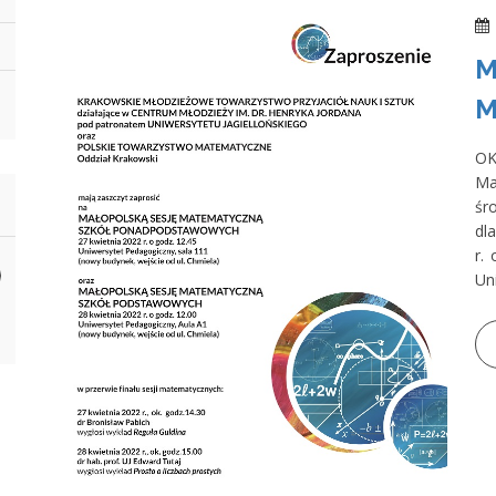
M
M
OK
Ma
śr
dl
r.
Un