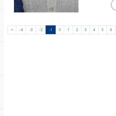
<
-4
-3
-2
-1
0
1
2
3
4
5
6