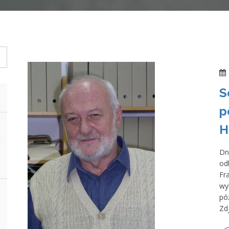
S
p
H
i
Dn
od
Fr
wy
pó
Zd