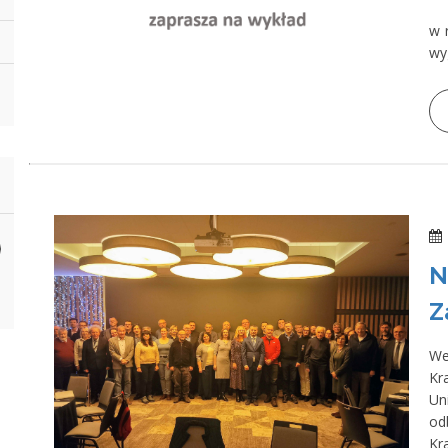
w 
wy
N
Z
We
Kr
Un
od
K