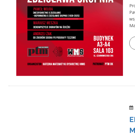
Pr
Pa
ws
Ma
E
M