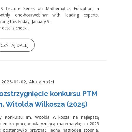
S Lecture Series on Mathematics Education, a
nthly one-hourwebinar with leading experts,
rting this Friday, January 9.
 details check...
CZYTAJ DALEJ
2026-01-02, Aktualności
ozstrzygnięcie konkursu PTM
m. Witolda Wilkosza (2025)
ry Konkursu im. Witolda Wilkosza na najlepszą
udencką pracępopularyzującą matematykę za 2025
k postanowiło przyznać jedną nagrodęII stopnia,