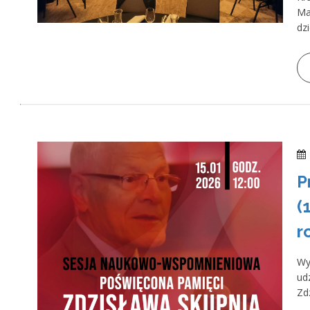
Ma
dz
P
(
r
Wy
ud
Zd