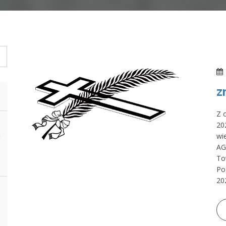
z
Z 
20
i
wi
AG
To
Po
202