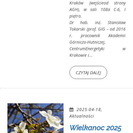
Kraków (wejścieod strony
AGH), w sali 108a C-6, I
piętro.
Dr hab. inż. Stanisław
Tokarski (prof. GIG – od 2016
r. pracownik Akademii
Górniczo-Hutniczej,
CentrumEnergetyki w
Krakowie i...
CZYTAJ DALEJ
2025-04-18,
Aktualności
Wielkanoc 2025