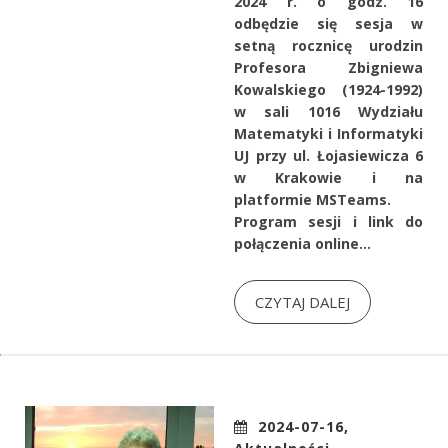
2024 r. o godz. 16
odbędzie się sesja w
setną rocznicę urodzin
Profesora Zbigniewa
Kowalskiego (1924-1992)
w sali 1016 Wydziału
Matematyki i Informatyki
UJ przy ul. Łojasiewicza 6
w Krakowie i na
platformie MSTeams.
Program sesji i link do
połączenia online...
CZYTAJ DALEJ
2024-07-16,