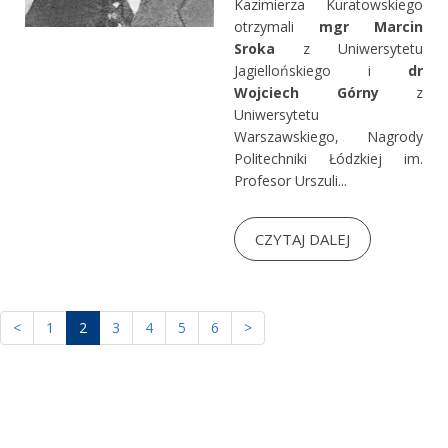
Kazimierza Kuratowskiego
otrzymali
mgr Marcin
Sroka
z Uniwersytetu
Jagiellońskiego i
dr
Wojciech Górny
z
Uniwersytetu
Warszawskiego, Nagrody
Politechniki Łódzkiej im.
Profesor Urszuli...
CZYTAJ DALEJ
<
1
2
3
4
5
6
>