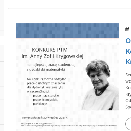
O
K
K
Se
wz
Ko
Kr
Od
Sp