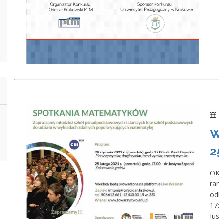
W
2
OK
ra
od
17
Ju