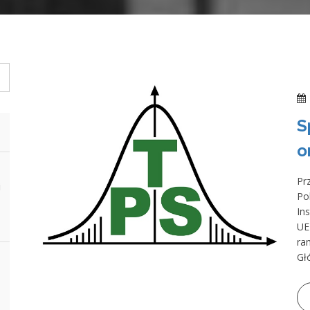
S
o
Pr
i
Po
In
UE
ra
Gł