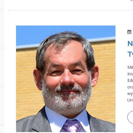
N
T
Mi
In
Ed
or
wy
Un