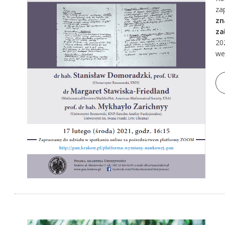
za
zn
za
20
we