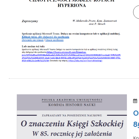
O
8
Ko