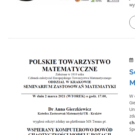
wy
S
M
W 
Gi
Un
z
ch
Sp